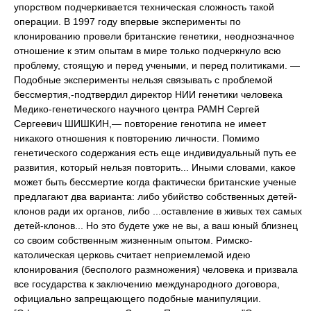
упорством подчеркивается техническая сложность такой
операции. В 1997 году впервые эксперименты по
клонированию провели британские генетики, неоднозначное
отношение к этим опытам в мире только подчеркнуло всю
проблему, стоящую и перед учеными, и перед политиками. —
Подобные эксперименты нельзя связывать с проблемой
бессмертия,-подтвердил директор НИИ генетики человека
Медико-генетического научного центра РАМН Сергей
Сергеевич ШИШКИН,— повторение генотипа не имеет
никакого отношения к повторению личности. Помимо
генетического содержания есть еще индивидуальный путь ее
развития, который нельзя повторить... Иными словами, какое
может быть бессмертие когда фактически британские ученые
предлагают два варианта: либо убийство собственных детей-
клонов ради их органов, либо ...оставление в живых тех самых
детей-клонов... Но это будете уже не вы, а ваш юный близнец
со своим собственным жизненным опытом. Римско-
католическая церковь считает неприемлемой идею
клонирования (бесполого размножения) человека и призвала
все государства к заключению международного договора,
официально запрещающего подобные манипуляции.