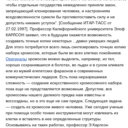
чтобы отдельные государства немедленно приняли закон,
запрещающий клонирование человека, и настроениям
вседозволенности сумели бы противопоставить силу и не
допустить никаких уступок". [Сообщение ИТАР-ТАСС от
27.02.1997]. Профессор Калифорнийского университета Элоф
КАРЛСОН заявил, что в будущем окажется возможность
создавать точные копии некоторых ...давно умерших людей.
Для этого потребуется всего лишь синтезировать точную копию
набора хромосом, которые были во всех клетках покойников.
Оригиналы
хромосом можно выделить, например, из тел,
хорошо сохранившихся в болотах, во льдах и в сухом климате
или из мумий египетских фараонов и современных
коммунистических лидеров. Есть пока неразрешимая
сложность — создание искусственного хромосомного набора
пока еще не представляется возможным. Допустим, все
хромосомы нашего далекого предка нам известны и
воссозданы, но а это еще не сам предок. Следующая задача
— создать из хромосом живого человека. Уже сегодня ученые
при помощи особо тонких инструментов могут извлекать из
клетки и вставлять в нее определенные структуры.
Основываясь на таких работах, профессор Э.Карлсон