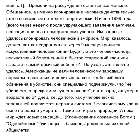
мая, с.1]... Времени на рассуждения остается все меньше.
Обещанное, а именно клонирование человека действительно
стало возможным не только теоретически. В июне 1999 года
(всего через неделю после удручающего заявления англичан,
сенсация пришла от американских ученых. Им впервые
удалось клонировать человеческий эмбрион. Мир, казалось,
должен вот-вот содрогнуться: через 9 месяцев родится
искусственный человек-копия! Будет ли это человек-монстр,
несчастливый болезненный и быстро стареющий клон или
вырастет самый обычный ребенок?.. Но узнать это так и не
удалось. Американцы не дали человеческому зародышу
нормально развиться и родиться на свет. Чтобы избежать
обвинения в убийстве, они специально подчеркнули, что "не
убили его, а прекратили существование", и что зародыш умер в
возрасте до 14 дней, т.е. до того, как у человеческих
зародышей появляется нервная система. Человеческому клону
было не больно умирать... Такие вот игры с природой. А пока
мир ждет новых сенсаций... (Клонирование созданное Богом!)
"Однояйцевые" близнецы — близнецы рожденные из одной
яйцеклетки.