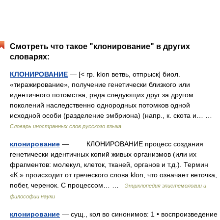
Смотреть что такое "клонирование" в других
словарях:
КЛОНИРОВАНИЕ
— [< гр. klon ветвь, отпрыск] биол.
«тиражирование», получение генетически близкого или
идентичного потомства, ряда следующих друг за другом
поколений наследственно однородных потомков одной
исходной особи (разделение эмбриона) (напр., к. скота и… …
Словарь иностранных слов русского языка
клонирование
— КЛОНИРОВАНИЕ процесс создания
генетически идентичных копий живых организмов (или их
фрагментов: молекул, клеток, тканей, органов и т.д.). Термин
«К.» происходит от греческого слова klon, что означает веточка,
побег, черенок. С процессом… …
Энциклопедия эпистемологии и
философии науки
клонирование
— сущ., кол во синонимов: 1 • воспроизведение