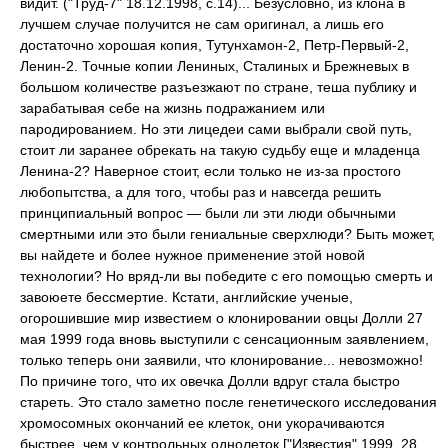
видит. ("Труд-7" 18.12.1998, с.14)... Безусловно, из клона в
лучшем случае получится не сам оригинал, а лишь его
достаточно хорошая копия, Тутунхамон-2, Петр-Первый-2,
Ленин-2. Точные копии Лениных, Сталиных и Брежневых в
большом количестве разъезжают по стране, теша публику и
зарабатывая себе на жизнь подражанием или
пародированием. Но эти лицедеи сами выбрали свой путь,
стоит ли заранее обрекать на такую судьбу еще и младенца
Ленина-2? Наверное стоит, если только не из-за простого
любопытства, а для того, чтобы раз и навсегда решить
принципиальный вопрос — были ли эти люди обычными
смертными или это были гениальные сверхлюди? Быть может,
вы найдете и более нужное применение этой новой
технологии? Но вряд-ли вы победите с его помощью смерть и
завоюете бессмертие. Кстати, английские ученые,
огорошившие мир известием о клонировании овцы Долли 27
мая 1999 года вновь выступили с сенсационным заявлением,
только теперь они заявили, что клонирование... невозможно!
По причине того, что их овечка Долли вдруг стала быстро
стареть. Это стало заметно после генетического исследования
хромосомных окончаний ее клеток, они укорачиваются
быстрее, чем у контрольных однолеток ["Известия" 1999, 28