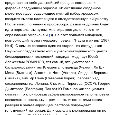
представляет себе дальнейший процесс воскрешения
фараона следующим образом. Искусственно созданное
клеточное ядро, содержащее нужный набор хромосом,
вводится вместо настоящего в оплодотворенную яйцеклетку.
После этого, по мнению профессора, развитие должно будет
идти нормальным путем: многократное деление клетки,
образование эмбриона и
т
.д. На свет появится младенец,
повторяющий черты умершего предка. ("Наука и жизнь" 1967,
№ 4). С ним не согласен один из старейших сотрудников
Научно-исследовательского и учебно-методического центра
биомедицинских технологий, кандидат мед.наук Юрий
Алексеевич РОМАНОВ, тот самый, что участвовал в
бальзамировании тел Клемента Готвальда (Чехия), Хо Ши
Мина (Вьетнам), Агостиньо Нето (Ангола), Линдена Бернэма
(Гайана), Ким Ир Сена (Северная Корея), работал над
сохранением тел Ленина, Сталина, Пирогова (СССР), Георгия
Димитрова (Болгария). Так вот Ю.Романов как специалист
считает, что клонировать забальзамированное тело человека
невозможно, поскольку огромное количество химических
реакций в бальзамирующем растворе повреждает
генетический материал. Да и смысла в клонировании он не