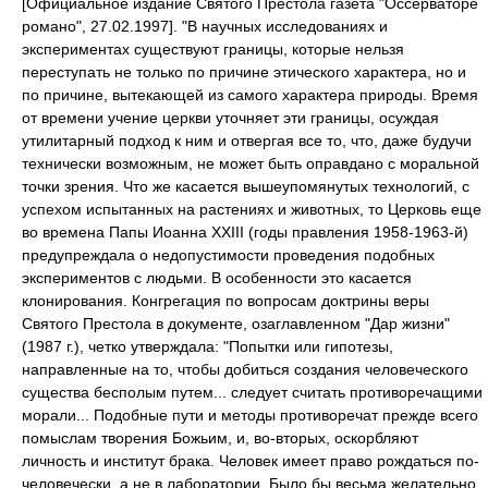
[Официальное издание Святого Престола газета "Оссерваторе
романо", 27.02.1997]. "В научных исследованиях и
экспериментах существуют границы, которые нельзя
переступать не только по причине этического характера, но и
по причине, вытекающей из самого характера природы. Время
от времени учение церкви уточняет эти границы, осуждая
утилитарный подход к ним и отвергая все то, что, даже будучи
технически возможным, не может быть оправдано с моральной
точки зрения. Что же касается вышеупомянутых технологий, с
успехом испытанных на растениях и животных, то Церковь еще
во времена Папы Иоанна ХХIII (годы правления 1958-1963-й)
предупреждала о недопустимости проведения подобных
экспериментов с людьми. В особенности это касается
клонирования. Конгрегация по вопросам доктрины веры
Святого Престола в документе, озаглавленном "Дар жизни"
(1987 г.), четко утверждала: "Попытки или гипотезы,
направленные на то, чтобы добиться создания человеческого
существа бесполым путем... следует считать противоречащими
морали... Подобные пути и методы противоречат прежде всего
помыслам творения Божьим, и, во-вторых, оскорбляют
личность и институт брака. Человек имеет право рождаться по-
человечески, а не в лаборатории. Было бы весьма желательно,