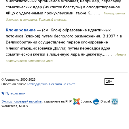
многоклеточных организмов включает, например, пересадку
соматических ядер (из клеток бластулы) в оплодотворенное
яйцо с удаленными пронуклеусами; также К.… …
Молекулярная
биология и генетика. Толковый словарь.
Клонирование
— (см. Клон) образование идентичных
потомков (клонов) путем бесполого размножения. В 1997 г. в
Великобритании осуществлено первое клонирование
млекопитающих (овечка Долли) путем пересадки ядра
соматической клетки в лишенную ядра яйцеклетку,… …
Начала
современного естествознания
© Академик, 2000-2026
18+
Обратная связь:
Техподдержка
,
Реклама на сайте
👣 Путешествия
Экспорт словарей на сайты
, сделанные на PHP,
Joomla,
Drupal,
WordPress, MODx.